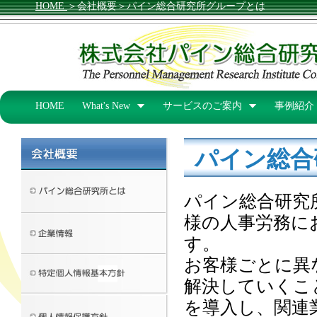
HOME
＞会社概要＞パイン総合研究所グループとは
HOME
What's New
サービスのご案内
事例紹介
パイン総合
パイン総合研究
様の人事労務に
す。
お客様ごとに異
解決していくこ
を導入し、関連