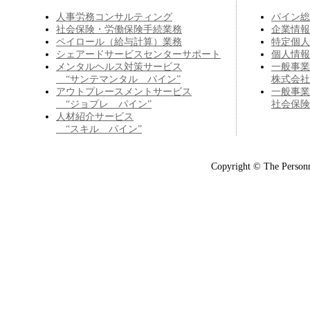
人事労務コンサルティング
パイン総
社会保険・労働保険手続業務
企業情報
ペイロール（給与計算）業務
特定個人
シェアードサービスセンターサポート
個人情報
メンタルヘルス対策サービス
一般事業
“サンテマンタル パイン”
株式会社
アウトプレースメントサービス
一般事業
“ジョプレ パイン”
社会保険
人材紹介サービス
“スキル パイン”
Copyright © The Personn