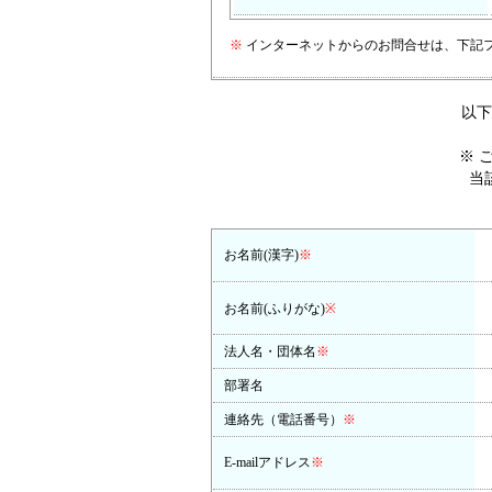
※
インターネットからのお問合せは、下記
以下
※ 
当
お名前(漢字)
※
お名前(ふりがな)
※
法人名・団体名
※
部署名
連絡先（電話番号）
※
E-mailアドレス
※