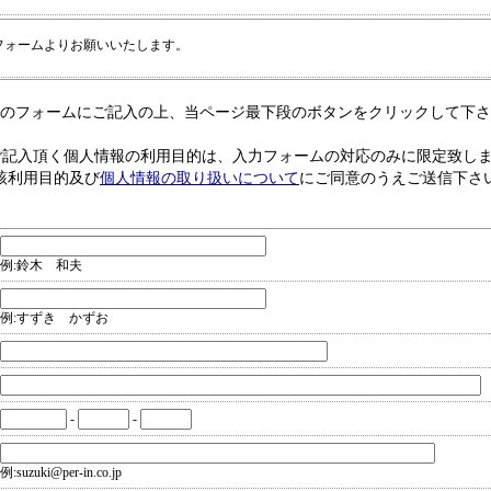
フォームよりお願いいたします。
のフォームにご記入の上、当ページ最下段のボタンをクリックして下さ
ご記入頂く個人情報の利用目的は、入力フォームの対応のみに限定致し
該利用目的及び
個人情報の取り扱いについて
にご同意のうえご送信下さ
例:鈴木 和夫
例:すずき かずお
-
-
例:suzuki@per-in.co.jp