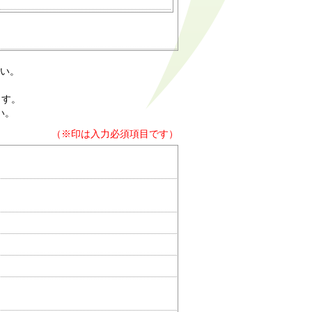
い。
ます。
い。
（※印は入力必須項目です）