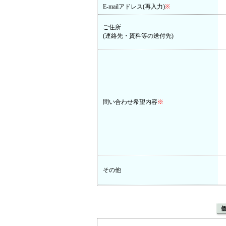
E-mailアドレス(再入力)
※
ご住所
(連絡先・資料等の送付先)
問い合わせ希望内容
※
その他