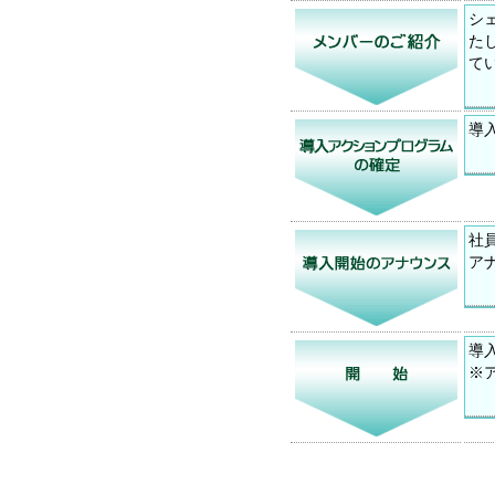
シ
た
て
導
社
ア
導
※