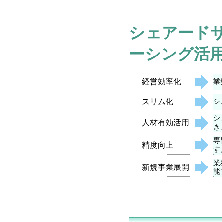
シェアード
ーシング活
経営効率化
業
スリム化
シ
シ
人材有効活用
き
専
精度向上
す
業
新規事業展開
能