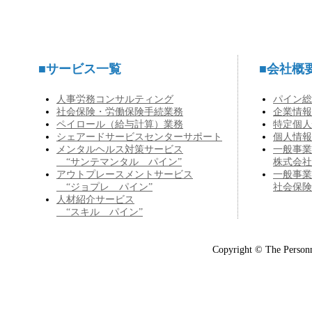
■サービス一覧
■会社概
人事労務コンサルティング
パイン総
社会保険・労働保険手続業務
企業情報
ペイロール（給与計算）業務
特定個人
シェアードサービスセンターサポート
個人情報
メンタルヘルス対策サービス
一般事業
“サンテマンタル パイン”
株式会社
アウトプレースメントサービス
一般事業
“ジョプレ パイン”
社会保険
人材紹介サービス
“スキル パイン”
Copyright © The Personn