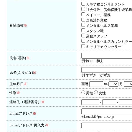
人事労務コンサルタント
社会保険・労働保険手続業務
ペイロール業務
企画渉外業務
希望職種
※
メンタルヘルス業務
スタッフ職
業務スタッフ
メンタルヘルスカウンセラー
キャリアカウンセラー
氏名(漢字)
※
例:鈴木 和夫
氏名(ふりがな)
※
例:すずき かずお
生年月日
※
西暦
年
月
性別
※
男性
女性
連絡先（電話番号）
※
-
-
E-mailアドレス
※
例:suzuki@per-in.co.jp
E-mailアドレス(再入力)
※