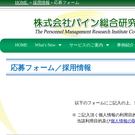
HOME
＞
採用情報
＞応募フォーム
HOME
What's New
サービスのご案内
事例紹介
応募フォーム／採用情報
以下のフォームにご記入の上、
※ ご記入頂く個人情報の利用目
当該利用目的及び
個人情報の