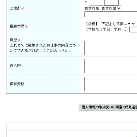
〒
-
ご住所
※
都道府県
【学種】
最終学歴
※
【学校名（学部、学科）】
職歴
※
これまでに経験されたお仕事の内容につ
いてできるだけ詳しくご記入下さい。
自己PR
保有資格