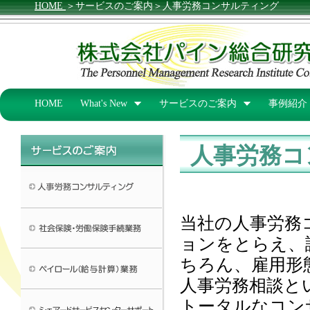
HOME
＞サービスのご案内＞人事労務コンサルティング
HOME
What's New
サービスのご案内
事例紹介
人事労務コ
当社の人事労務
ョンをとらえ、
ちろん、雇用形
人事労務相談と
トータルなコン